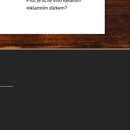
Proč je tiché víno ideálním
reklamním dárkem?