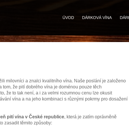
ÚVOD
DÁRKOVÁ VÍNA
DÁR
ili milovníci a znalci kvalitního vína. Naše poslání je založeno
a tom, že pití dobrého vína je doménou pouze těch
 že to tak není, a i za velmi rozumnou cenu lze okusit
odávání vína a na jeho kombinaci s různými pokrmy pro dosažení
ň pití vína v České republice
, která je zatím oprávněně
o zasadit těmito způsoby: