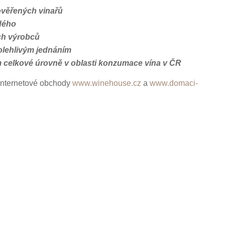
věřených vinařů
dého
ch výrobců
olehlivým jednáním
 celkové úrovně v oblasti konzumace vína v ČR
 internetové obchody
www.winehouse.cz
a
www.domaci-