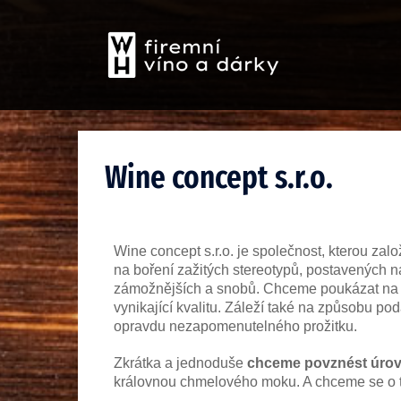
Wine concept s.r.o.
Wine concept s.r.o. je společnost, kterou založ
na boření zažitých stereotypů, postavených n
zámožnějších a snobů. Chceme poukázat na to,
vynikající kvalitu. Záleží také na způsobu p
opravdu nezapomenutelného prožitku.
Zkrátka a jednoduše
chceme povznést úrove
královnou chmelového moku. A chceme se o t